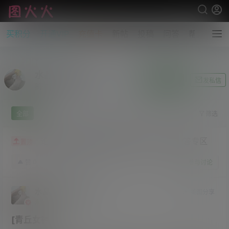
买积分
开通VIP
充值卡
新帖
投稿
问答
帮助
水晶～沫雪
关注Ta
发私信
前往个人中心
全部
我说
提问
投票
你猜
筛选
论坛暂停止更新-如有需要，请移步至问答专区
置顶
5月22日
0
赞
收藏
参与讨论
水晶～沫雪
管理员
美图分享
永久会员
研究生
Lv5
[青丘女神]