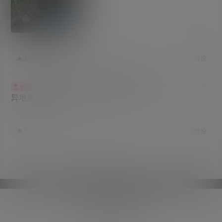
23年7月18日
0
赞
收藏
参与讨论
[重要]最新发现很多账号出现频繁
置顶
异地登录！
20年12月19日
20
赞
收藏
14
条讨论
我是有底线的！
广场
2026-08-08
森萝财团
Copyright © 2026
图火火
13:26:59
查询 62 次，耗时 0.1863 秒
广场