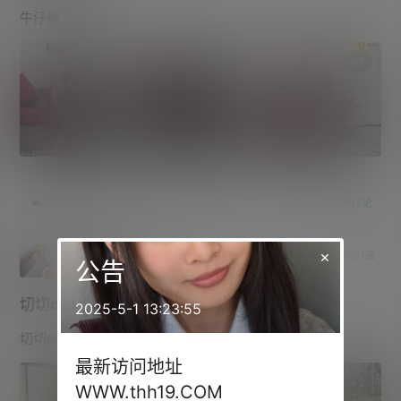
牛仔裙 [5P]
+
2
23年10月26日
1
赞
收藏
1
条讨论
水晶～沫雪
管理员
×
美图分享
公告
永久会员
研究生
Lv5
切切celia
2025-5-1 13:23:55
切切celia 玛丽萝丝
最新访问地址
+
2
WWW.thh19.COM