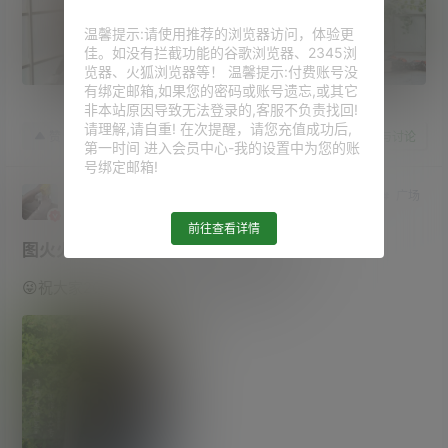
温馨提示:请使用推荐的浏览器访问，体验更
佳。如没有拦截功能的谷歌浏览器、2345浏
览器、火狐浏览器等！ 温馨提示:付费账号没
有绑定邮箱,如果您的密码或账号遗忘,或其它
非本站原因导致无法登录的,客服不负责找回!
请理解,请自重! 在次提醒，请您充值成功后,
23年10月3日
1
赞
收藏
参与讨论
第一时间 进入会员中心-我的设置中为您的账
号绑定邮箱!
水晶～沫雪
管理员
广场
永久会员
研究生
Lv5
前往查看详情
图火火论坛，从新开放，欢迎闲聊灌水
😜祝大家2023，开心快乐，身体健康