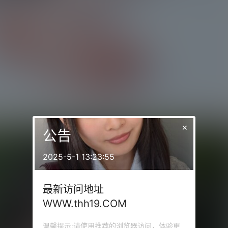
×
公告
2025-5-1 13:23:55
最新访问地址
WWW.thh19.COM
温馨提示:请使用推荐的浏览器访问，体验更