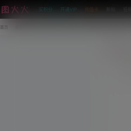
买积分
开通VIP
充值卡
新帖
投
首页
摄影世界
娱乐头条
内涵段子
动漫前沿
奇图美景
ji
永
这
0
赞