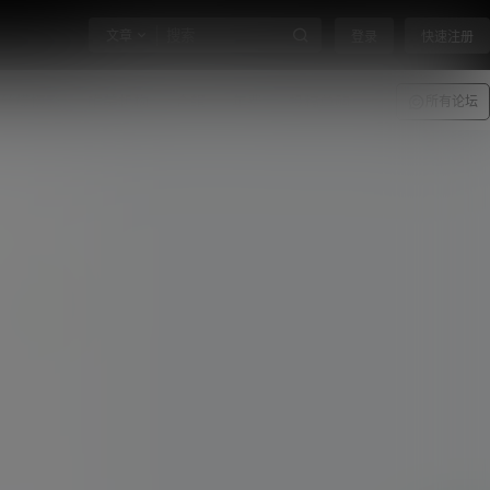
文章
登录
快速注册
丝模摄影
唯美机构
合辑
年费
投稿单购
所有论坛
广场
收起讨论
发布