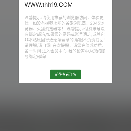
WWW.thh19.COM
没有讨论，您有什么看法？
温馨提示:请使用推荐的浏览器访问，体验更
佳。如没有拦截功能的谷歌浏览器、2345浏
览器、火狐浏览器等！ 温馨提示:付费账号没
有绑定邮箱,如果您的密码或账号遗忘,或其它
非本站原因导致无法登录的,客服不负责找回!
请理解,请自重! 在次提醒，请您充值成功后,
第一时间 进入会员中心-我的设置中为您的账
号绑定邮箱!
前往查看详情
充值与购买
帮助中心