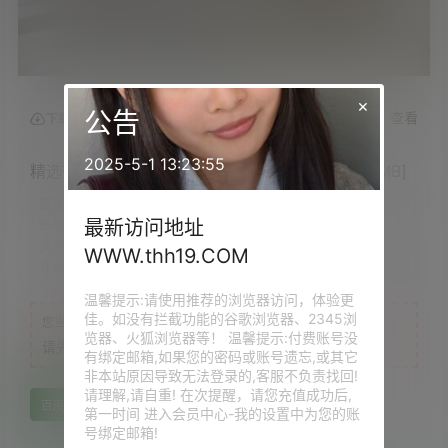
×
公告
查看
下载权限
2025-5-1 13:23:55
精选街拍作品 NO.7008 柏嫩美腿闺蜜[215P/324MB]
链接时效：
永久
最新访问地址
压缩存储：
.7Z
失效提示：
评论回复补档
WWW.thh19.COM
任意VIP：
免费下载
温馨提示:请使用推荐的浏览器访问，体验更
佳。如没有拦截功能的谷歌浏览器、2345浏
您当前的等级为
游客
览器、火狐浏览器等！ 温馨提示:付费账号没
请先
登录
有绑定邮箱,如果您的密码或账号遗忘,或其它
非本站原因导致无法登录的,客服不负责找回!
请理解,请自重! 在次提醒，请您充值成功后,
百度网盘
第一时间 进入会员中心-我的设置中为您的账
号绑定邮箱!