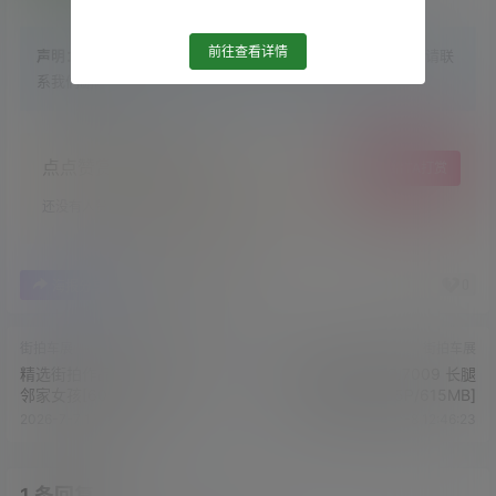
前往查看详情
声明：
站内大部分资源收集于网络，若侵犯了您的合法权益，请联
系我们删除！
点点赞赏，手留余香
给TA打赏
还没有人赞赏，快来当第一个赞赏的人吧！
0
0
海报分享
收藏
举报
街拍车展
街拍车展
精选街拍作品 NO.7007 美腿
精选街拍作品 NO.7009 长腿
邻家女孩[60P/76MB]
双姝豹纹[355P/615MB]
2026-7-7 13:25:56
2026-7-8 12:46:23
1 条回复
文章作者
管理员
A
M