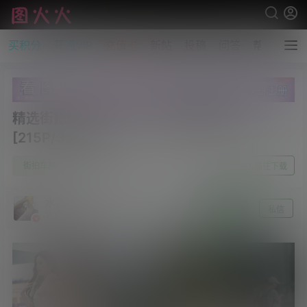
买积分
开通VIP
充值卡
新帖
投稿
问答
帮助
精选街拍作品 NO.7008 柏嫩美腿闺蜜
[215P/324MB]
0
街拍车展
7月8日
前往下载
水晶～沫雪
关注
私信
认证 [资源达人]