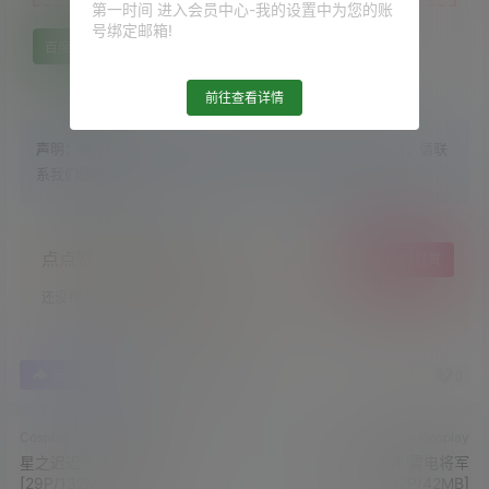
第一时间 进入会员中心-我的设置中为您的账
号绑定邮箱!
百度网盘
前往查看详情
声明：
站内大部分资源收集于网络，若侵犯了您的合法权益，请联
系我们删除！
点点赞赏，手留余香
给TA打赏
还没有人赞赏，快来当第一个赞赏的人吧！
0
0
海报分享
收藏
举报
Cosplay
Cosplay
星之迟迟 - 叛逆的鲁路修
小空sora - 原神 雷电将军
[29P/132MB]
[17P/42MB]