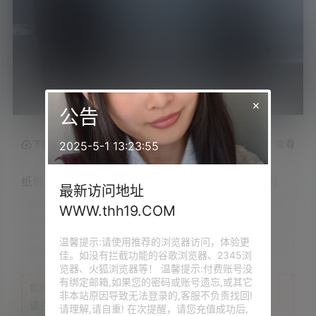
×
公告
查看
2025-5-1 13:23:55
下载权限
纸悦Etsu_ko &#8211; 蔚蓝档案 普拉娜[17P/88MB]
最新访问地址
链接时效：
永久
WWW.thh19.COM
压缩存储：
.7Z
失效提示：
评论回复补档
温馨提示:请使用推荐的浏览器访问，体验更
任意VIP：
免费下载
佳。如没有拦截功能的谷歌浏览器、2345浏
览器、火狐浏览器等！ 温馨提示:付费账号没
有绑定邮箱,如果您的密码或账号遗忘,或其它
您当前的等级为
游客
非本站原因导致无法登录的,客服不负责找回!
请先
登录
请理解,请自重! 在次提醒，请您充值成功后,