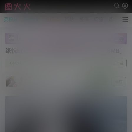
买积分
开通VIP
充值卡
新帖
投稿
问答
帮助
纸悦Etsu_ko – 蔚蓝档案 普拉娜[17P/88MB]
0
Cosplay
6月3日
前往下载
水晶～沫雪
关注
私信
认证 [资源达人]