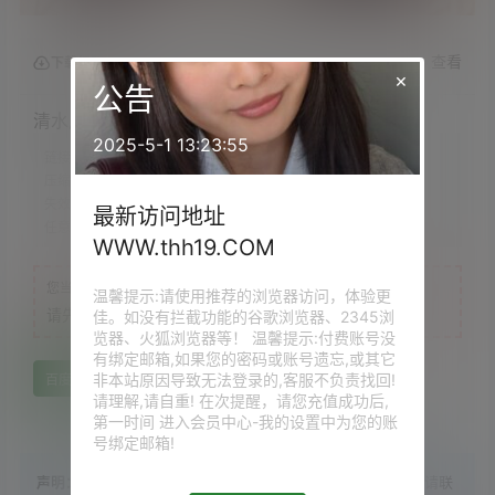
查看
下载权限
×
公告
清水凪 &#8211; 修女的祷告[18P/1V/118MB]
2025-5-1 13:23:55
链接时效：
永久
压缩存储：
.7Z
失效提示：
评论回复补档
最新访问地址
任意VIP：
免费下载
WWW.thh19.COM
您当前的等级为
游客
温馨提示:请使用推荐的浏览器访问，体验更
请先
登录
佳。如没有拦截功能的谷歌浏览器、2345浏
览器、火狐浏览器等！ 温馨提示:付费账号没
有绑定邮箱,如果您的密码或账号遗忘,或其它
非本站原因导致无法登录的,客服不负责找回!
百度网盘
请理解,请自重! 在次提醒，请您充值成功后,
第一时间 进入会员中心-我的设置中为您的账
号绑定邮箱!
声明：
站内大部分资源收集于网络，若侵犯了您的合法权益，请联