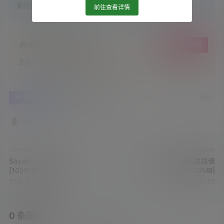
系我们删除！
前往查看详情
点点赞赏，手留余香
给TA打赏
还没有人赞赏，快来当第一个赞赏的人吧！
0
0
海报分享
收藏
举报
白丝
Cosplay
Cosplay
Sayako - 瑶瑶大耳狗
星之迟迟 - 叛逆的鲁路修
[105P/859MB]
[29P/132MB]
2026-6-2 13:42:06
2026-6-3 14:17:02
0 条回复
文章作者
管理员
A
M