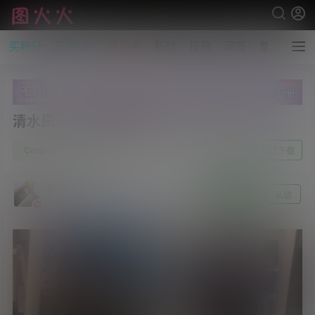
买积分
开通VIP
充值卡
新帖
投稿
问答
帮助
清水凪 – 修女的祷告[18P/1V/118MB]
0
Cosplay
6月3日
前往下载
水晶～沫雪
关注
私信
认证 [资源达人]