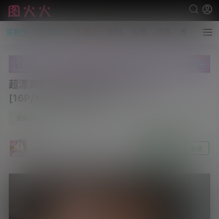
买积分
开通VIP
充值卡
新帖
投稿
问答
帮助
超漂亮素人美眉露脸同框展示脚丫-1
[16P/114V/2.33GB]
0
投稿单购
6月3日
Moreo
关注
私信