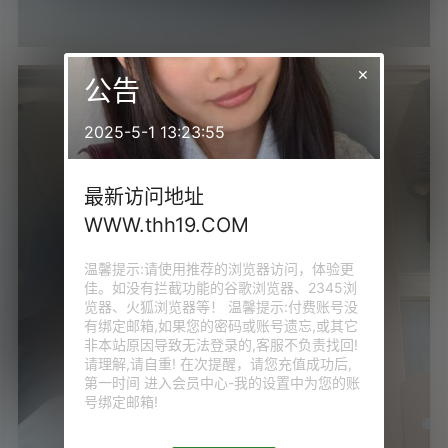
×
公告
2025-5-1 13:23:55
最新访问地址
WWW.thh19.COM
温馨提示:请使用推荐的浏览器访问，体验更
佳。如没有拦截功能的谷歌浏览器、2345浏
览器、火狐浏览器等！ 温馨提示:付费账号没
有绑定邮箱,如果您的密码或账号遗忘,或其它
非本站原因导致无法登录的,客服不负责找回!
请理解,请自重! 在次提醒，请您充值成功后,
第一时间 进入会员中心-我的设置中为您的账
号绑定邮箱!