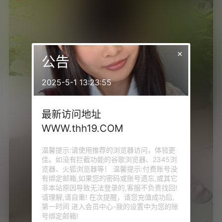
×
公告
2025-5-1 13:23:55
最新访问地址
WWW.thh19.COM
温馨提示:请使用推荐的浏览器访问，体验更
佳。如没有拦截功能的谷歌浏览器、2345浏
览器、火狐浏览器等！ 温馨提示:付费账号没
有绑定邮箱,如果您的密码或账号遗忘,或其它
非本站原因导致无法登录的,客服不负责找回!
请理解,请自重! 在次提醒，请您充值成功后,
第一时间 进入会员中心-我的设置中为您的账
号绑定邮箱!