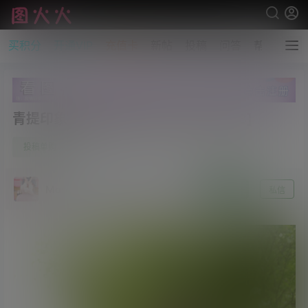
买积分
开通VIP
充值卡
新帖
投稿
问答
帮助
青提印象19期：又又 [76P/2V/7.61GB]
0
投稿单购
6月1日
Moreo
关注
私信