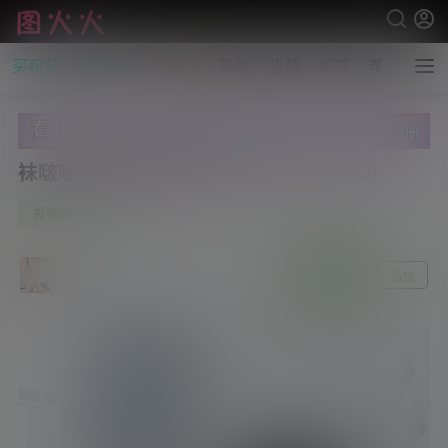
买积分
开通VIP
充值卡
新帖
投稿
问答
帮助
袜啵啵积分限定040期[142P/1V/5.37G]
0
投稿单购
2月2日
东东
关注
私信