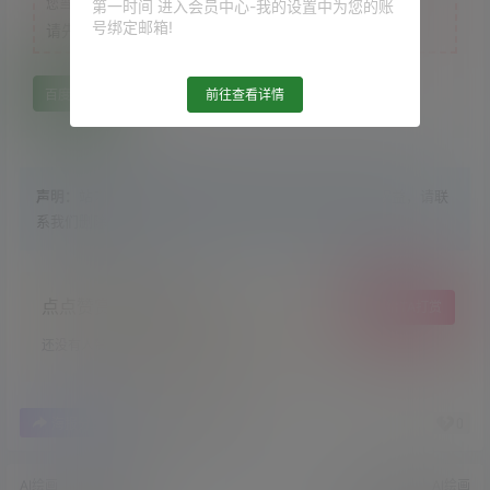
您当前的等级为
游客
第一时间 进入会员中心-我的设置中为您的账
号绑定邮箱!
请先
登录
前往查看详情
百度网盘
声明：
站内大部分资源收集于网络，若侵犯了您的合法权益，请联
系我们删除！
点点赞赏，手留余香
给TA打赏
还没有人赞赏，快来当第一个赞赏的人吧！
0
0
海报分享
收藏
举报
AI绘画
AI绘画