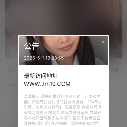
×
公告
2025-5-1 13:23:55
查看
下载权限
最新访问地址
WWW.thh19.COM
AI绘画 967 千诗 火灵儿[669P/383MB]
链接时效：
永久
温馨提示:请使用推荐的浏览器访问，体验更
压缩存储：
.7Z
佳。如没有拦截功能的谷歌浏览器、2345浏
失效提示：
评论回复补档
览器、火狐浏览器等！ 温馨提示:付费账号没
有绑定邮箱,如果您的密码或账号遗忘,或其它
任意VIP：
免费下载
非本站原因导致无法登录的,客服不负责找回!
请理解,请自重! 在次提醒，请您充值成功后,