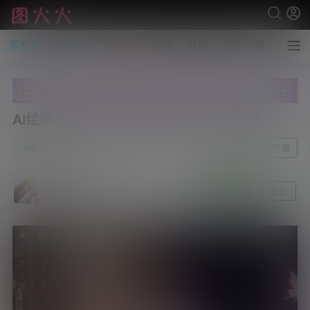
买积分
开通VIP
充值卡
新帖
投稿
问答
帮助
AI绘画 967 千诗 火灵儿[669P/383MB]
0
AI绘画
2月2日
前往下载
水晶～沫雪
关注
私信
认证 [资源达人]