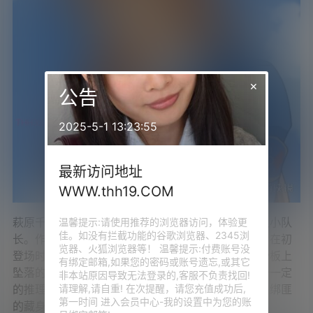
×
公告
2025-5-1 13:23:55
最新访问地址
WWW.thh19.COM
萩原千速是神奈川县警察本部交通部第三交通机动队小队
温馨提示:请使用推荐的浏览器访问，体验更
佳。如没有拦截功能的谷歌浏览器、2345浏
长。作为交通警察，她拥有高超的摩托车驾驶技术。在初
览器、火狐浏览器等！ 温馨提示:付费账号没
登场时，她就曾在高速公路上以惊险的动作救下从滑板上
有绑定邮箱,如果您的密码或账号遗忘,或其它
坠落的柯南，并与他一同追击绑匪。此外，她也具备一定
非本站原因导致无法登录的,客服不负责找回!
请理解,请自重! 在次提醒，请您充值成功后,
的推理能力和敏锐的观察力，曾在案件中协助推理出绑匪
第一时间 进入会员中心-我的设置中为您的账
的藏身之处和作案手法。