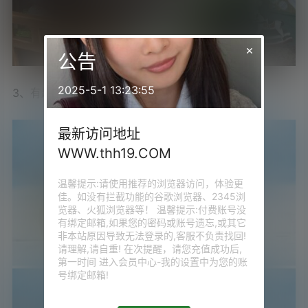
×
公告
2025-5-1 13:23:55
3、有趣的小北极熊
最新访问地址
WWW.thh19.COM
温馨提示:请使用推荐的浏览器访问，体验更
佳。如没有拦截功能的谷歌浏览器、2345浏
览器、火狐浏览器等！ 温馨提示:付费账号没
有绑定邮箱,如果您的密码或账号遗忘,或其它
非本站原因导致无法登录的,客服不负责找回!
请理解,请自重! 在次提醒，请您充值成功后,
第一时间 进入会员中心-我的设置中为您的账
号绑定邮箱!