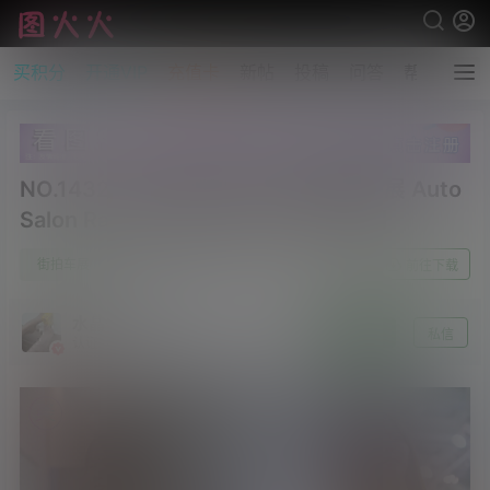
买积分
开通VIP
充值卡
新帖
投稿
问答
帮助
NO.1432 2024 苏州GTSHOW改装车展 Auto
Salon Racing Model 98[1V/645MB]
1
街拍车展
25年10月3日
前往下载
水晶～沫雪
关注
私信
认证 [资源达人]