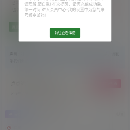
您当前的等级为
游客
请理解,请自重! 在次提醒，请您充值成功后,
第一时间 进入会员中心-我的设置中为您的账
请先
登录
号绑定邮箱!
百度网盘
前往查看详情
声明：
站内大部分资源收集于网络，若侵犯了您的合法权益，请联
系我们删除！
点点赞赏，手留余香
给TA打赏
还没有人赞赏，快来当第一个赞赏的人吧！
1
0
海报分享
收藏
举报
车展车模