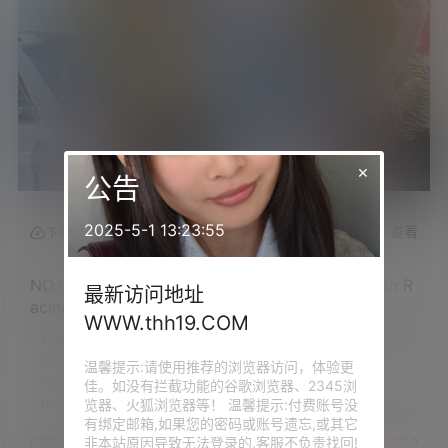
×
公告
2025-5-1 13:23:55
查看
下载权限
NO.1432 2024 苏州GTSHOW改装车展 Auto Salon R
最新访问地址
acing Model 98[1V/645MB]
WWW.thh19.COM
有效时定：
永久
资源质量：
原版超清
温馨提示:请使用推荐的浏览器访问，体验更
失效提示：
评论回复补档
佳。如没有拦截功能的谷歌浏览器、2345浏
览器、火狐浏览器等！ 温馨提示:付费账号没
任意VIP：
免费下载
有绑定邮箱,如果您的密码或账号遗忘,或其它
非本站原因导致无法登录的,客服不负责找回!