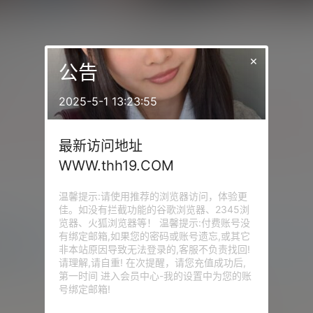
/622M]
×
资源质量：
原版超清
公告
任意VIP：
免费下载
2025-5-1 13:23:55
最新访问地址
WWW.thh19.COM
温馨提示:请使用推荐的浏览器访问，体验更
佳。如没有拦截功能的谷歌浏览器、2345浏
览器、火狐浏览器等！ 温馨提示:付费账号没
有绑定邮箱,如果您的密码或账号遗忘,或其它
们删除！
非本站原因导致无法登录的,客服不负责找回!
请理解,请自重! 在次提醒，请您充值成功后,
第一时间 进入会员中心-我的设置中为您的账
号绑定邮箱!
共