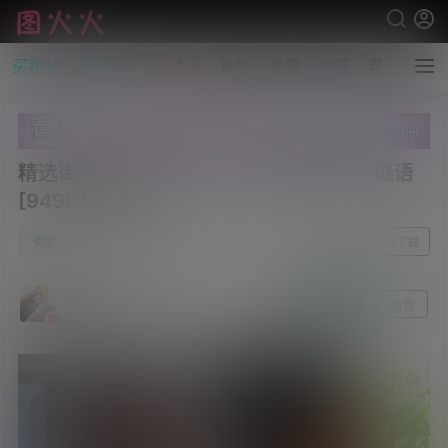
买积分
开通VIP
充值卡
新帖
投稿
问答
帮助
精选街拍作品 NO.5776 一始街拍作品 – 谜语
[949P/1.62GB]
1
街拍车展
25年9月3日
前往下载
水晶～沫雪
关注
私信
认证 [资源达人]