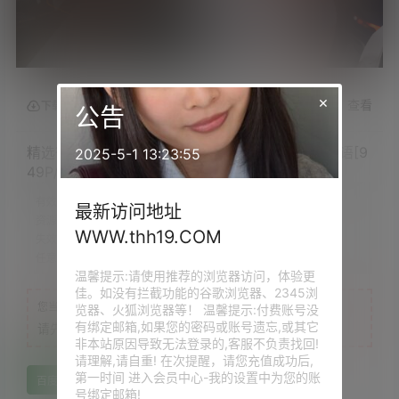
×
查看
下载权限
公告
精选街拍作品 NO.5776 一始街拍作品 &#8211; 谜语[9
2025-5-1 13:23:55
49P/1.62GB]
有效时定：
永久
最新访问地址
资源质量：
原版超清
WWW.thh19.COM
失效提示：
评论回复补档
任意VIP：
免费下载
温馨提示:请使用推荐的浏览器访问，体验更
佳。如没有拦截功能的谷歌浏览器、2345浏
您当前的等级为
游客
览器、火狐浏览器等！ 温馨提示:付费账号没
有绑定邮箱,如果您的密码或账号遗忘,或其它
请先
登录
非本站原因导致无法登录的,客服不负责找回!
请理解,请自重! 在次提醒，请您充值成功后,
第一时间 进入会员中心-我的设置中为您的账
百度网盘
号绑定邮箱!