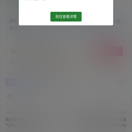
前往查看详情
声明：
站内大部分资源收集于网络，若侵犯了您的合法权益，请联
系我们删除！
点点赞赏，手留余香
给TA打赏
还没有人赞赏，快来当第一个赞赏的人吧！
1
0
海报分享
收藏
举报
一始街拍
街拍车展
街拍车展
精选街拍作品 NO.5775 清新
精选街拍作品 NO.5777 绝美
气质OL[65P/115MB]
车展女郎[102P/284MB]
2025-9-3 11:13:49
2025-9-3 11:15:41