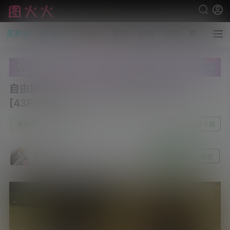
买积分
开通VIP
充值卡
新帖
投稿
问答
帮助
自由摄影 No.310 云云草地嘿丝变裸足
[43P/132MB]
1
自由摄影
24年10月21日
前往下载
水晶～沫雪
关注
私信
认证 [资源达人]