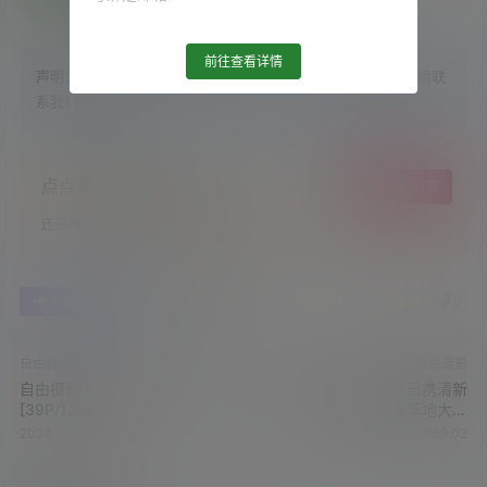
前往查看详情
声明：
站内大部分资源收集于网络，若侵犯了您的合法权益，请联
系我们删除！
点点赞赏，手留余香
给TA打赏
还没有人赞赏，快来当第一个赞赏的人吧！
1
0
海报分享
收藏
举报
自由摄影
自由摄影
自由摄影 No.309 月月老师
自由摄影 No.311 云云携清新
[39P/126MB]
小美女草地大战
[59P/250MB]
2024-10-17 17:11:28
2024-10-21 14:59:02