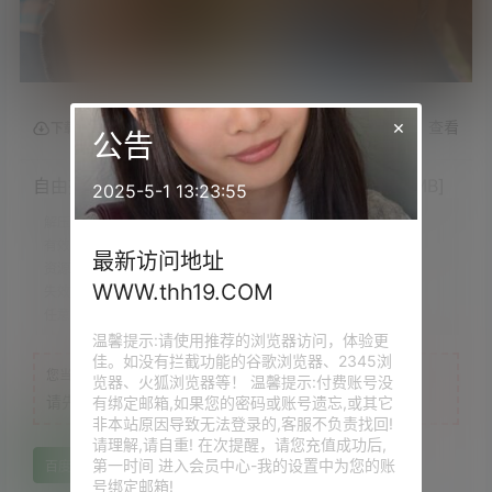
×
查看
下载权限
公告
自由摄影 No.310 云云草地嘿丝变裸足 [43P/132MB]
2025-5-1 13:23:55
解压密码：
tuhuohuo.pw
有效时定：
永久
最新访问地址
资源质量：
原版超清
WWW.thh19.COM
失效提示：
评论回复补档
任意VIP：
免费下载
温馨提示:请使用推荐的浏览器访问，体验更
佳。如没有拦截功能的谷歌浏览器、2345浏
您当前的等级为
游客
览器、火狐浏览器等！ 温馨提示:付费账号没
请先
登录
有绑定邮箱,如果您的密码或账号遗忘,或其它
非本站原因导致无法登录的,客服不负责找回!
请理解,请自重! 在次提醒，请您充值成功后,
第一时间 进入会员中心-我的设置中为您的账
百度网盘
号绑定邮箱!